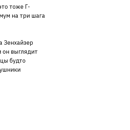
то тоже Г-
мум на три шага
а Зенхайзер
и он выглядит
мцы будто
аушники