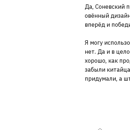
Да, Соневский п
овённый дизайн
вперёд и победи
Я могу использ
нет. Да и в цел
хорошо, как пр
забыли китайца
придумали, а ш