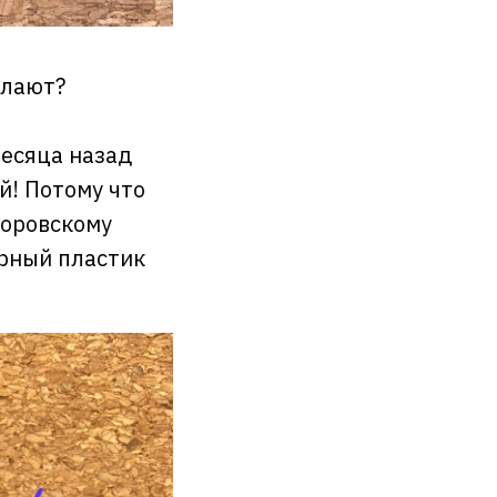
елают?
месяца назад
й! Потому что
роровскому
ёрный пластик