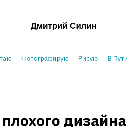
Дмитрий Силин
таю
Фотографирую
Рисую
В Пут
 плохого дизайна