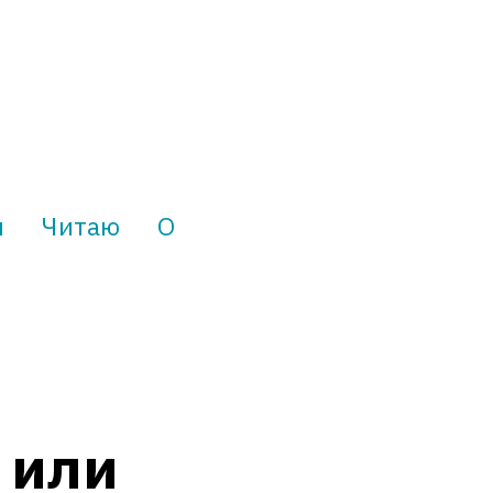
и
Читаю
О
 или