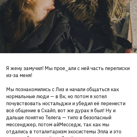
Я жену замучил! Мы прое_али с ней часть переписки
из-за меня!
Мы познакомились с Лиз и начали общаться как
нормальные люди — в Вк, но потом я хотел
почувствовать ностальджи и убедил её перенести
всё общение в Скайп, вот же дурак я был! Ну и
дальше понятно Телега — типо в безопасный
мессенджер, потом айМесседж, так как мы
отдались в тоталитаризм экосистемы Эпла и это