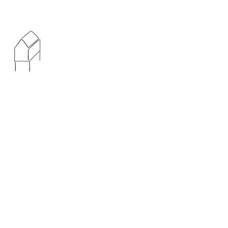
© 2019—2026 Дмитрий Силин, все права защищены.
Никакая часть этой публикации не может быть
воспроизведена, распространена или передана в любой
форме или любыми средствами,
включая фотокопирование или другие электронные или
механические методы,
без предварительного письменного разрешения автора.
Tilda
Made on