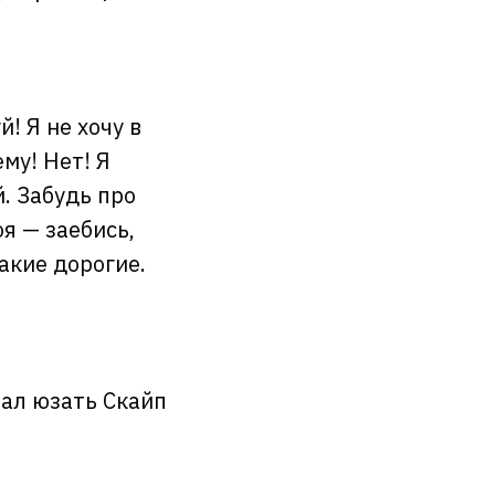
й! Я не хочу в
ему! Нет! Я
. Забудь про
оя — заебись,
акие дорогие.
тал юзать Скайп