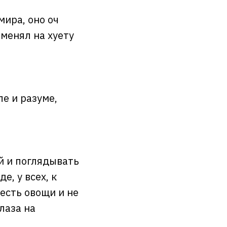
мира, оно оч
оменял на хуету
е и разуме,
й и поглядывать
е, у всех, к
 есть овощи и не
лаза на