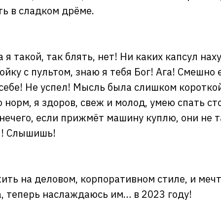
ть в сладком дрёме.
 я такой, так блять, нет! Ни каких капсул наху
ойку с пультом, знаю я тебя Бог! Ага! Смешно 
себе! Не успел! Мысль была слишком короткой
о норм, я здоров, свеж и молод, умею спать ст
нечего, если прижмёт машину куплю, они не т
л! Слышишь!
жить на деловом, корпоративном стиле, и меч
а, теперь наслаждаюсь им… в 2023 году!