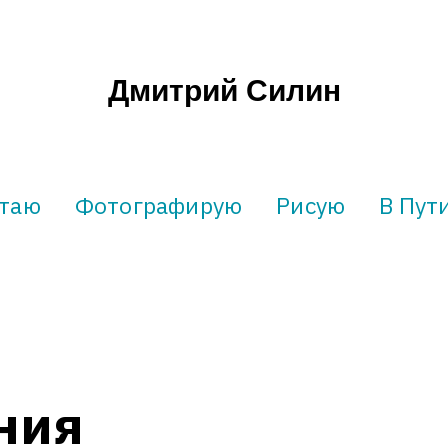
Дмитрий Силин
таю
Фотографирую
Рисую
В Пут
ния