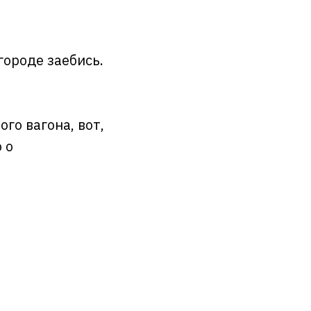
городе заебись.
го вагона, вот,
 о