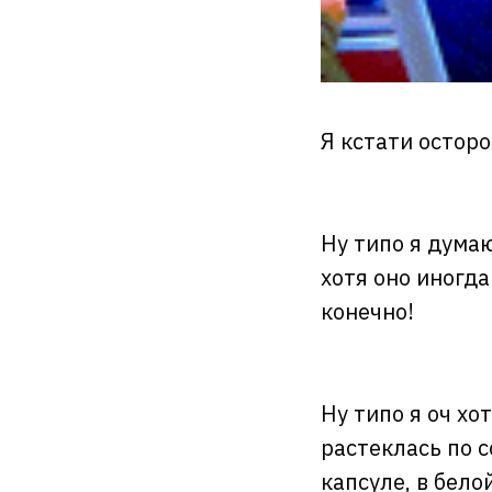
Я кстати осторо
Ну типо я дума
хотя оно иногда
конечно!
Ну типо я оч хо
растеклась по 
капсуле, в бело