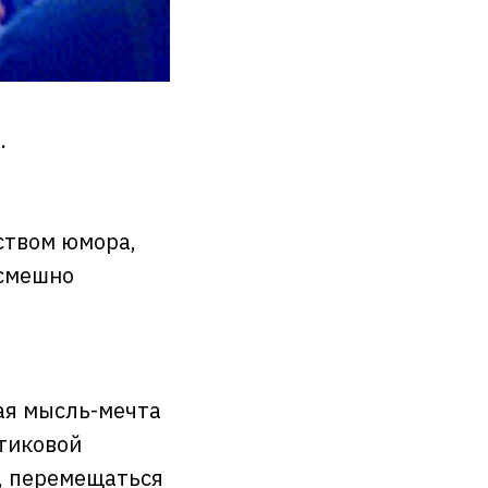
.
ством юмора,
 смешно
лая мысль-мечта
стиковой
ь, перемещаться